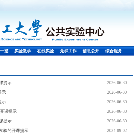
一览
实验教学
在线实验
党群工作
信息公开
综合服务
课提示
2026-06-30
提示
2026-06-30
提示
2026-06-30
的开课提示
2026-06-30
课提示
2026-06-30
实验的开课提示
2024-09-02