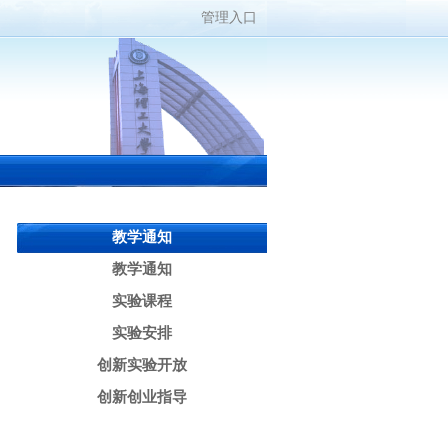
管理入口
教学通知
教学通知
实验课程
实验安排
创新实验开放
创新创业指导